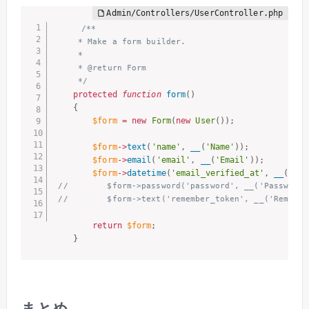
/**

     * Make a form builder.

     *

     * @return Form

     */
protected
function
form
(
)
{
$form
=
new
Form
(
new
User
(
)
)
;
$form
-
>
text
(
'name'
,
__
(
'Name'
)
)
;
$form
-
>
email
(
'email'
,
__
(
'Email'
)
)
;
$form
-
>
datetime
(
'email_verified_at'
,
__
(
'Ema
//        $form->password('password', __('Password'
//        $form->text('remember_token', __('Remembe
return
$form
;
}
まとめ