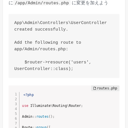
に
に変更を加えよう
/app/Admin/routes.php
App\Admin\Controllers\UserController 
created successfully.

Add the following route to 
app/Admin/routes.php:

    $router->resource('users', 
UserController::class);
<?php
use
Illuminate
\
Routing
\
Router
;
Admin
:
:
routes
(
)
;
Route
:
:
group
(
[