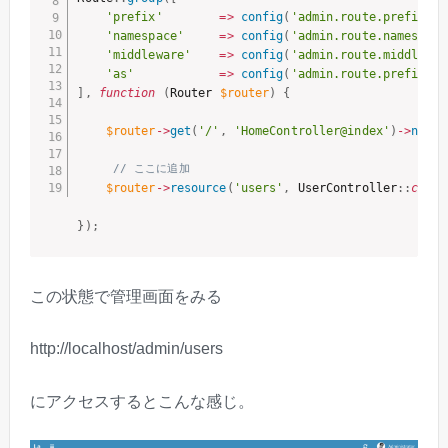
'prefix'
=
>
config
(
'admin.route.prefix'
)
,
'namespace'
=
>
config
(
'admin.route.namespace
'middleware'
=
>
config
(
'admin.route.middlewar
'as'
=
>
config
(
'admin.route.prefix'
)
]
,
function
(
Router 
$router
)
{
$router
-
>
get
(
'/'
,
'HomeController@index'
)
-
>
name
(
// ここに追加
$router
-
>
resource
(
'users'
,
 UserController
:
:
class
}
)
;
この状態で管理画面をみる
http://localhost/admin/users
にアクセスするとこんな感じ。