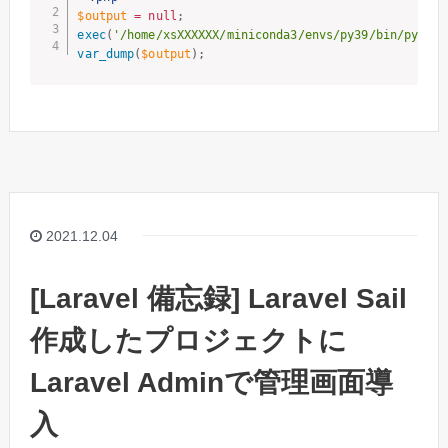
$output
=
null
;
exec
(
'/home/xsXXXXXX/miniconda3/envs/py39/bin/python
var_dump
(
$output
)
;
2021.12.04
[Laravel 備忘録] Laravel Sail
作成したプロジェクトに
Laravel Adminで管理画面導
入