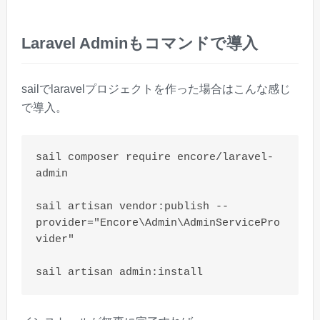
Laravel Adminもコマンドで導入
sailでlaravelプロジェクトを作った場合はこんな感じ
で導入。
sail composer require encore/laravel-
admin

sail artisan vendor:publish --
provider="Encore\Admin\AdminServicePro
vider"

sail artisan admin:install