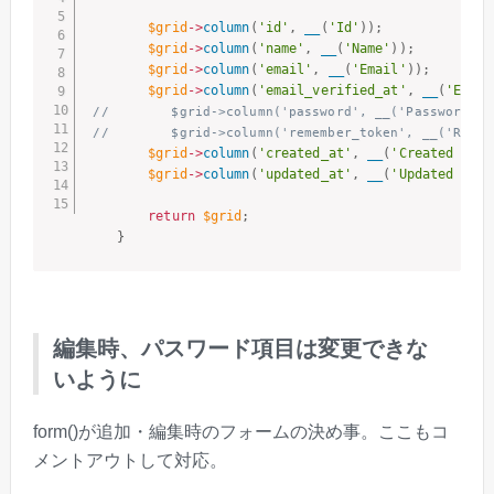
$grid
-
>
column
(
'id'
,
__
(
'Id'
)
)
;
$grid
-
>
column
(
'name'
,
__
(
'Name'
)
)
;
$grid
-
>
column
(
'email'
,
__
(
'Email'
)
)
;
$grid
-
>
column
(
'email_verified_at'
,
__
(
'Email
//        $grid->column('password', __('Password'))
//        $grid->column('remember_token', __('Remem
$grid
-
>
column
(
'created_at'
,
__
(
'Created at'
)
$grid
-
>
column
(
'updated_at'
,
__
(
'Updated at'
)
return
$grid
;
}
編集時、パスワード項目は変更できな
いように
form()が追加・編集時のフォームの決め事。ここもコ
メントアウトして対応。