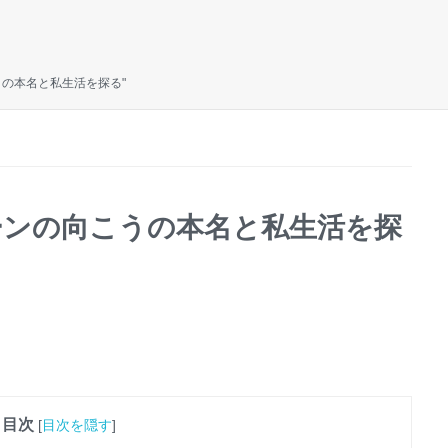
うの本名と私生活を探る"
ーンの向こうの本名と私生活を探
目次
[
目次を隠す
]