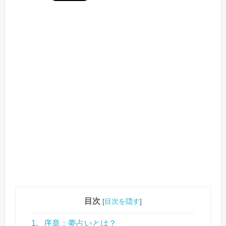
目次
[
目次を隠す
]
1.
序章：夢占いとは？