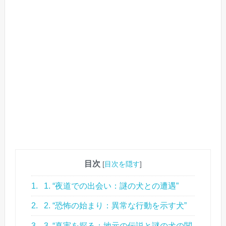
目次
[
目次を隠す
]
1.
1. “夜道での出会い：謎の犬との遭遇”
2.
2. “恐怖の始まり：異常な行動を示す犬”
3.
3. “真実を探る：地元の伝説と謎の犬の関