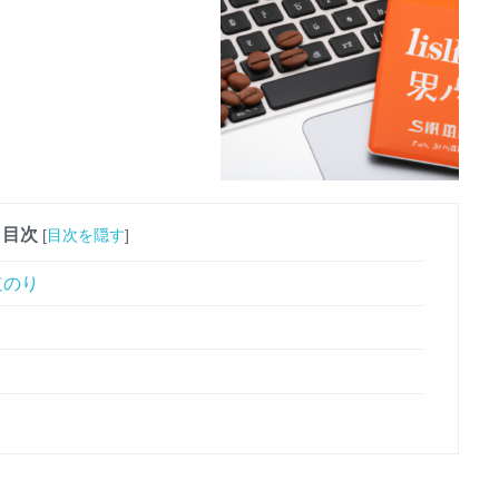
目次
[
目次を隠す
]
道のり