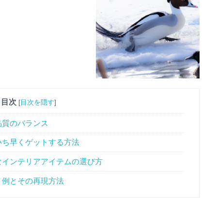
目次
[
目次を隠す
]
品質のバランス
いち早くゲットする方法
れなインテリアアイテムの選び方
ト例とその再現方法