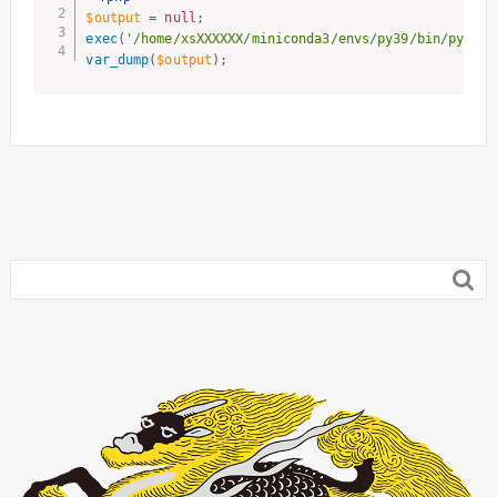
$output
=
null
;
exec
(
'/home/xsXXXXXX/miniconda3/envs/py39/bin/python
var_dump
(
$output
)
;
