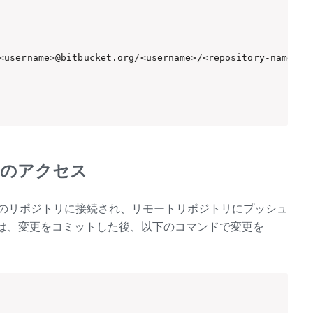
<username>@bitbucket.org/<username>/<repository-name>.gi
へのアクセス
ketのリポジトリに接続され、リモートリポジトリにプッシュ
は、変更をコミットした後、以下のコマンドで変更を